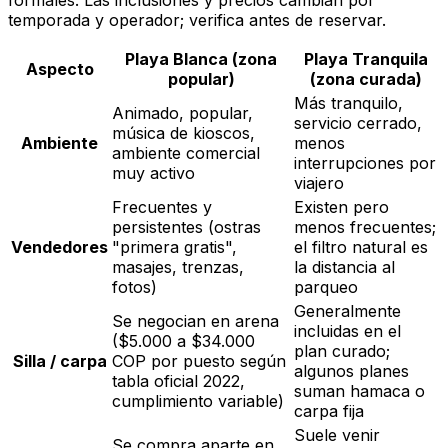
formales. Las inclusiones y precios cambian por
temporada y operador; verifica antes de reservar.
Playa Blanca (zona
Playa Tranquila
Aspecto
popular)
(zona curada)
Más tranquilo,
Animado, popular,
servicio cerrado,
música de kioscos,
Ambiente
menos
ambiente comercial
interrupciones por
muy activo
viajero
Frecuentes y
Existen pero
persistentes (ostras
menos frecuentes;
Vendedores
"primera gratis",
el filtro natural es
masajes, trenzas,
la distancia al
fotos)
parqueo
Generalmente
Se negocian en arena
incluidas en el
($5.000 a $34.000
plan curado;
Silla / carpa
COP por puesto según
algunos planes
tabla oficial 2022,
suman hamaca o
cumplimiento variable)
carpa fija
Suele venir
Se compra aparte en