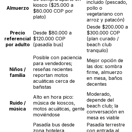
incluido (pescado,
kiosco ($25.000 a
Almuerzo
pollo o
$80.000 COP por
vegetariano con
plato)
arroz y patacón)
Desde $200.000 a
Precio
Desde $80.000 a
$300.000 COP
referencial
$120.000 COP
(plan curado /
por adulto
(pasadía bus)
beach club
tranquilo)
Posible con paciencia
Mejor opción de
para vendedores;
las dos: sombra
Niños /
reseñas recientes
firme, almuerzo
familia
reportan motos
en mesa, baños
acuáticas cerca de
decentes
bañistas
Moderado,
Alto en hora pico:
depende del
Ruido /
música de kioscos,
beach club; la
música
motos acuáticas, gente
conversación en
moviéndose
mesa es viable
Pasadía bus desde
Pasadía terrestre
zona hotelera
con entrada al