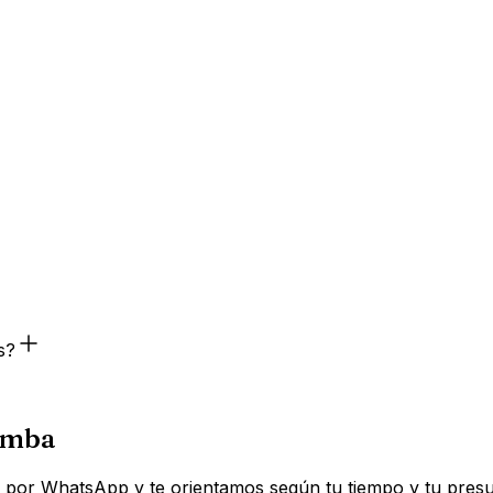
s?
Bomba
os por WhatsApp y te orientamos según tu tiempo y tu pres