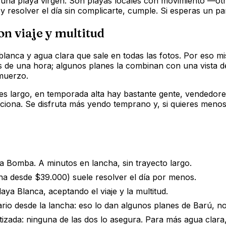
ni una playa virgen. Son playas locales con movimiento —o
esolver el día sin complicarte, cumple. Si esperas un para
on viaje y multitud
lanca y agua clara que sale en todas las fotos. Por eso mis
ás de una hora; algunos planes la combinan con una vista de
muerzo.
 es largo, en temporada alta hay bastante gente, vendedores 
ciona. Se disfruta más yendo temprano y, si quieres menos
a Bomba. A minutos en lancha, sin trayecto largo.
a desde $39.000) suele resolver el día por menos.
aya Blanca, aceptando el viaje y la multitud.
ario desde la lancha: eso lo dan algunos planes de Barú, n
tizada: ninguna de las dos lo asegura. Para más agua clara, 