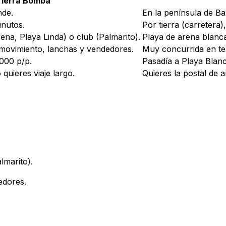
Tierra Bomba
nde.
En la península de Ba
inutos.
Por tierra (carretera
ena, Playa Linda) o club (Palmarito).
Playa de arena blanca
 movimiento, lanchas y vendedores.
Muy concurrida en te
000 p/p.
Pasadía a Playa Blan
quieres viaje largo.
Quieres la postal de a
lmarito).
edores.