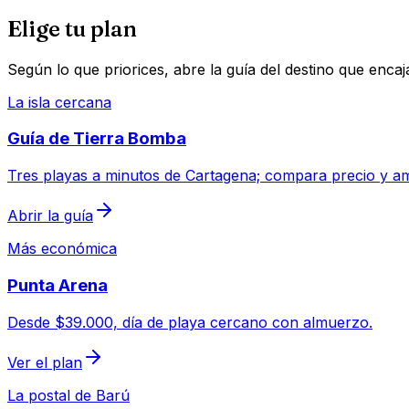
Elige tu plan
Según lo que priorices, abre la guía del destino que encaj
La isla cercana
Guía de Tierra Bomba
Tres playas a minutos de Cartagena; compara precio y am
Abrir la guía
Más económica
Punta Arena
Desde $39.000, día de playa cercano con almuerzo.
Ver el plan
La postal de Barú