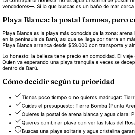
La contraparte honesta: no es agua cristalina de postal 
vendedores—. Si lo que buscas es un baño de mar cerca y r
Playa Blanca: la postal famosa, pero c
Playa Blanca es la playa más conocida de la zona: arena b
en la península de Barú, así que se llega por tierra en m
Playa Blanca arranca desde $59.000 con transporte y al
Lo honesto: la belleza tiene precio en comodidad. El viaje
Quien va esperando una playa tranquila a veces se decep
dentro de Barú.
Cómo decidir según tu prioridad
Tienes poco tiempo o no quieres madrugar: Tierr
Cuidas el presupuesto: Tierra Bomba (Punta Aren
Quieres la postal de arena blanca y agua clara: Pl
Quieres combinar playa con ver las Islas del Ros
Buscas una playa solitaria y agua cristalina garan