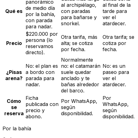
panorámico
al archipiélago,
al final de la
de medio día
Qué es
con paradas
tarde para
por la bahía,
para bañarse y
ver el
con parada
snorkel.
atardecer.
para nadar.
$220.000 por
Otra tarifa, más
Otra tarifa; se
persona (lo
Precio
alta; se cotiza
cotiza por
reservamos
por fecha.
fecha.
directo).
Normalmente
No: el plan es
no: el catamarán
No: es un
¿Pisas
a bordo con
suele quedar
paseo para
arena?
parada para
anclado y te
ver el
nadar.
bañas alrededor
atardecer.
del barco.
Ficha
Por
Cómo
Por WhatsApp,
publicada con
WhatsApp,
se
según
precio y
según
reserva
disponibilidad.
abono.
disponibilidad.
Por la bahía