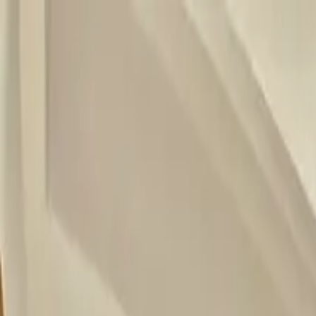
Buscar
apartamentos
Tours
WhatsApp
Tours
Apartamento vista Laguito -
· Piso
7
Edificio Nuevo Conquistador
·
Laguito
5.0
(
1
reseña
)
1
Airbnb
B
0
Booking
Laguito
Laguito
, Cartagena
·
Edificio Nuevo Conquistador
Comp