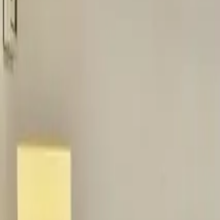
Video
Ver Video
+
6