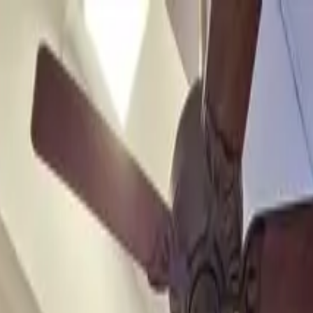
 piso
artir